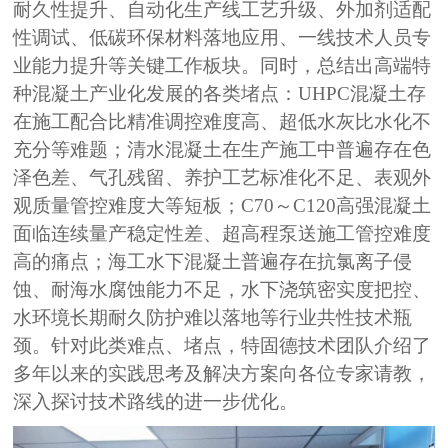
耐久性提升、自动化生产线工艺升级、外加剂适配
性调试、低碳环保材料落地应用、一线技术人员专
业能力提升等关键工作板块。同时，总结
出
高端特
种混凝土产业化发展的各类堵点
：
UHPC混凝土存
在施工配合比精准调控难度高、超低水灰比水化不
充分等难题；清水混凝土在生产施工中普遍存在色
泽色差、气孔残留、养护工艺标准化不足、表观外
观质量管控难度大等短板；C70～C120高强混凝土
面临连续量产稳定性差、超高程泵送施工管控难度
高的痛点；海工水下混凝土普遍存在抗氯离子侵
蚀、耐海水腐蚀能力不足，水下浇筑密实度把控、
水环境长期耐久防护难以落地等行业共性技术瓶
颈。
针对此类难点、堵点，特固德技术团队介绍了
多年以来的实践思考及解决方案向各位专家请教，
深入探讨技术路线的进一步优化。