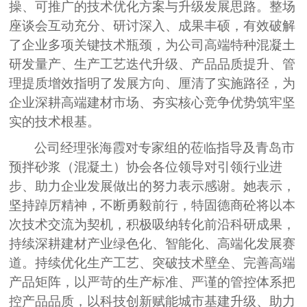
操、可推广的技术优化方案与升级发展思路。整场
座谈会互动充分、研讨深入、成果丰硕，有效破解
了企业多项关键技术瓶颈，为公司高端特种混凝土
研发量产、生产工艺迭代升级、产品品质
提升、管
理
提质增效
指明了发展
方向、厘清了实施路径，为
企业深耕高端建材市场、夯实核心竞争优势筑牢坚
实的技术根基。
公司经理张海霞对专家组的莅临指导及青岛市
预拌砂浆（混凝土）协会各位领导对引领行业进
步、助力企业发展做出的努力表示感谢。她表示，
坚持踔厉精神，不断勇毅前行，
特固德商砼将以本
次技术交流为契机，积极吸纳转化前沿科研成果，
持续深耕建材产业绿色化、智能化、高端化发展赛
道。持续优化生产工艺、突破技术壁垒、完善高端
产品矩阵，以严苛的生产标准、严谨的管控体系把
控产品品质，以科技创新赋能城市基建升级、助力