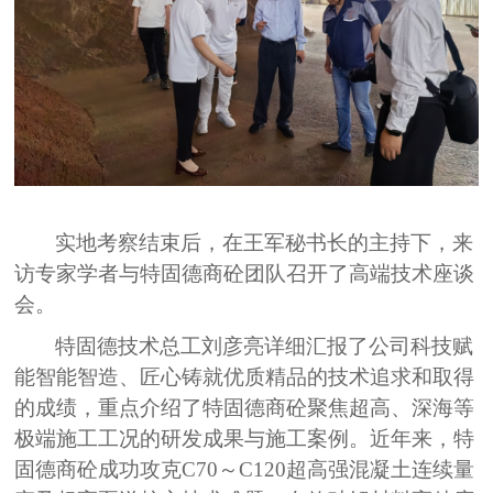
实地
考察
结束后，
在王军秘书长的主持下，来
访专家学者与特固德商砼团队
召开
了
高端技术座谈
会
。
特固德技术总工刘彦亮详细汇报了公司
科技赋
能智能智造
、
匠心铸就
优
质精品
的技术追求和取得
的成绩
，
重点介绍了
特固德商砼聚焦超高、深海等
极端施工工况的
研发成果与施工案例。近年来，特
固德商砼
成功攻克
C70～C120超高强混凝土连续量